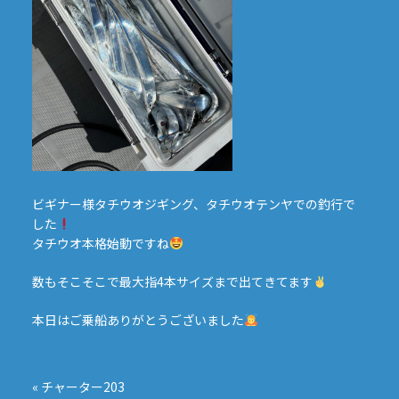
ビギナー様タチウオジギング、タチウオテンヤでの釣行で
した
タチウオ本格始動ですね
数もそこそこで最大指4本サイズまで出てきてます
本日はご乗船ありがとうございました
投
稿
«
チャーター203