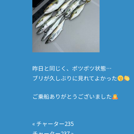
昨日と同じく、ポツポツ状態…
ブリが久しぶりに見れてよかった
ご乗船ありがとうございました
投
«
チャーター235
稿
チャーター237
»