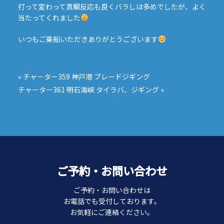
打って変わって真鯛反応も良くバラしは多めでしたが、よく
当たってくれました
いつもご乗船いただきありがとうございます
投
稿
«
チャーター359 神戸港 ブレードジギング
ナ
チャーター361 明石海峡 タイラバ、ジギング
»
ビ
ゲ
ー
シ
ョ
ン
ご予約・お問い合わせ
ご予約・お問い合わせは
お電話でも受付しております。
お気軽にご連絡ください。